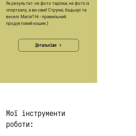
Як результат: не фото тарілки, не фото із
спортзалу, а ви самі! Стрункі, бадьорі та
веселі. Магія? Ні - правильний
продуктовий кошик:)
Детальніше
Мої інструменти
роботи: