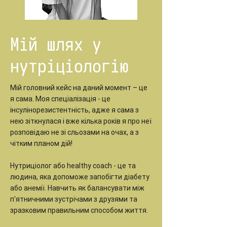
Мій шлях у
нутріціологію
Мій головний кейс на даний момент – це
я сама. Моя спеціалізація - це
інсулінорезистентність, адже я сама з
нею зіткнулася і вже кілька років я про неї
розповідаю не зі сльозами на очах, а з
чітким планом дій!
Нутриціолог або healthy coach - це та
людина, яка допоможе запобігти діабету
або анемії. Навчить як балансувати між
п'ятничними зустрічами з друзями та
зразковим правильним способом життя.