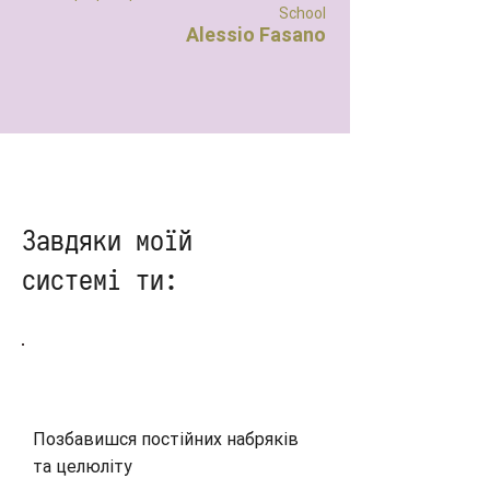
School
Alessio Fasano
Завдяки моїй
системі ти:
Позбавишся постійних набряків
та целюліту